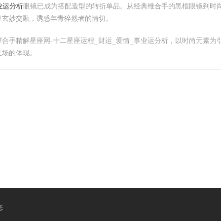
业运分析
眼镜已成为搭配造型的转折单品。从经典维合手的黑框眼镜到时
算玄妙交融，诱惑年青猝然者的情切。
合手精解星座网-十二星座运程_财运_爱情_事业运分析，以时尚元素为
立场的体现。
态