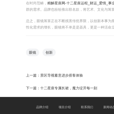
在时尚范畴，
精解星座网-十二星座运程_财运_爱情_事
群的需求。品牌也纷纷推出联名款，将艺术、文化与筹
总之，眼镜筹算正在不断残害传统界限，以创新本事为撑
性化需求的增长，眼镜将不单是是器具，更是一种活命
眼镜
创新
上一篇：
景区导视蓄意进步搭客体验
下一篇：
十二星座专属长裙，魔力绽开每一刻
品牌介绍
项目介绍
联系我们
新闻动