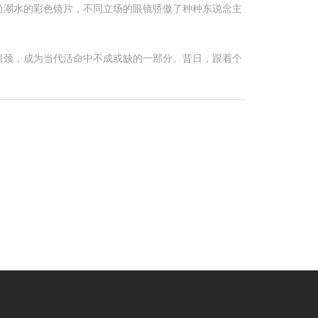
尚潮水的彩色镜片，不同立场的眼镜骄傲了种种东说念主
引颈，成为当代活命中不成或缺的一部分。昔日，跟着个