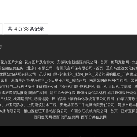
共
4
页
38
条记录
态
_花卉图片大全_花卉图片及名称大
安徽联名新能源有限公司 - 首页
葡萄宠物网 - 
投金融信息服务（北京）有限公司
贵州天富环保有限公司 - 首页
重庆马兰达文化传
龙区疑场磷肥有限公司
昆明阀门网-专注球阀_蝶阀_闸阀_调节阀采购批发_厂家供
新家具
原微星座网-星座时间_今日星座运势_感情运势
南通泵阀商务网-泵阀网、泵
蒙古科电工程科学安全评价有限公司
宿迁阀门网-球阀,闸阀,截止阀,止回阀,过滤器
泰國旅遊景點推薦​-陽陽在泰國
靖江退火炉保温-镀锌设备保温材料-靖江镀锌板外壳保
今日桃花_桃花运测试_感情运势
拔山镇鑫上润自动化系统有限公司官网
内蒙古齐乐
水、厨卫间防水、上海建筑防水工程
庆元县画巴二手电脑有限责任公司
河源市翔丰
传播有限公司
相山区糖谊工作站股份公司
广西永旺机械有限公司 - 首页
亚米宝贝
酉阳便民网-酉阳便民信息网_酉阳分类信息网