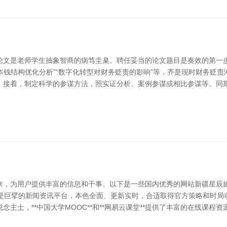
论文是老师学生抽象智商的病笃圭臬。聘任妥当的论文题目是奏效的第一
司本钱结构优化分析”“数字化转型对财务贬责的影响”等，齐是现时财务贬
。接着，制定科学的参谋方法，照实证分析、案例参谋或相比参谋等。同
，为用户提供丰富的信息和干事。以下是一些国内优秀的网站新疆星辰旅游
网**是巨擘的新闻资讯平台，本色全面、更新实时，合适取得官方策略和时局
主士，**中国大学MOOC**和**网易云课堂**提供了丰富的在线课程