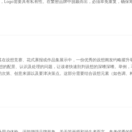
次，Logo需要具有私有性。在繁密品牌中脱颖而出，必须幸免重复，确
其在设想竞赛、花式禀报或作品集展示中，一份优秀的设想阐发约略擢升
设想的配景、认识及处理的问题，让读者快速剖判设想的深嗜深嗜。举例，
的次第、创意来源以及要津决策点。这部分需要结合设想元素（如色调、
升用户体验，还能增强品牌形象。关于策画师和诞生者而言，参考优秀的