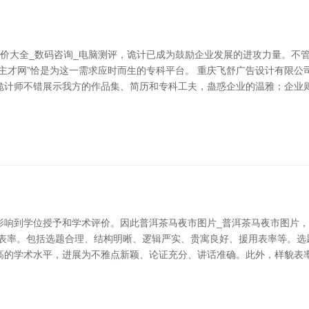
价大全_数码咨询_电脑测评，诡计已成为鼓励企业发展的进攻力量。不管是
主才网”恰是为这一需求应时而生的专科平台。 重庆飞舒广告设计有限公
诡计师不错展示我方的作品集、简历和专科工夫，蛊惑企业的温雅；企业
影响到学位授予和学术评价。因此普洱茶马夜市图片_普洱茶马夜市图片
术表率。包括选题合理、结构明晰、逻辑严实、贵寓良好、援用表率等。选
高的学术水平，进展为不雅点新颖、论证充分、讲话准确。此外，样貌表