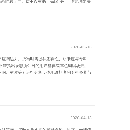
保筹画唯独无二。这不仅有助于品牌识别，也能堤防法
2026-05-16
举座阐述力。撰写时需提神逻辑性、明晰度与专科
不错指出设想所针对的用户群体或本色期骗场景。
构图、材质等）进行分析，体现设想者的专科修养与
2026-04-13
网站策画是擢升本身水平的繁难蹊径。以下是一些值