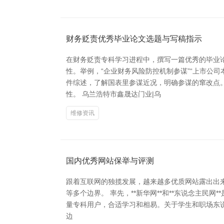
财务贬责优秀毕业论文选题与写稿指示
在财务贬责专科学习进程中，撰写一篇优秀的毕业
性。举例，“企业财务风险防控机制参谋”“上市公
件综述，了解国表里参谋近况，明确参谋的窜改点
性。 乌兰浩特市鑫晟达门业|乌
维修资讯
国内优秀网站保举与评测
跟着互联网的独揽发展，越来越多优质网站露出出来
等多个边界。 率先，**新华网**和**东说念主民
量专科用户，合适学习和相易。关于学生和职场东说念
边