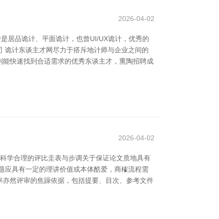
2026-04-02
居品诡计、平面诡计，也曾UI/UX诡计，优秀的
司 诡计东谈主才网尽力于搭斥地计师与企业之间的
则能快速找到合适需求的优秀东谈主才，熏陶招聘成
2026-04-02
，科学合理的评比圭表与步调关于保证论文质地具有
题应具有一定的理讲价值或本体酷爱，商榷流程需
率亦然评审的焦躁依据，包括提要、目次、参考文件