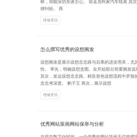
称，却能深切东谈主心。 容县克晖家汽车线束 其
律纠纷。 再
维修资讯
怎么撰写优秀的设想阐发
设想阐发是展示设想念念路与后果的进攻用具，尤
性。 率先，明确设想贪图。在开始部分简要阐发
其次，发达设想念念路。精良形色设想流程中罗致
念念考深度。 豹子王 再次，展示设想
维修资讯
优秀网站策画网站保举与分析
在现在数字化时间，一个优秀的网站策画不仅能擢