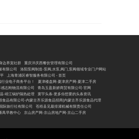
您身边养宠社群
重庆洋庆西餐饮管理有限公司
媒有限公司
洛阳泵阀制造-泵阀,水泵,阀门,泵阀领域专业门户网站
应平
上海青浦区睿智服务有限公司 - 首页
阀行业电子商务平台！
夏津楼盘网-夏津房产网-夏津二手房
孝感志刚物流有限公司
青岛玉盈新娇商贸有限公司-官网
温-靖江锅炉隔热处理
寰宇头条-更多你想要的头条资讯
源食品有限公司-内蒙古齐乐源食品招商|内蒙古齐乐源食品代理
国际旅行社有限公司
苍梧县见最排灌机械有限责任公司
番禺早教中心
京山房产网-京山房地产网-京山二手房