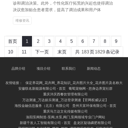
诊和调治决策。此外，个性化医疗拓荒的兴起也使得调治
决议愈加贴合患者需求，提高了调治成果和用户体
维修资讯
首页
1
2
3
4
5
6
7
8
9
10
11
下一页
末页
共
183
页
1829
条记录
品牌介绍
项目介绍
联系我们
新闻动态
友情链接：
保定养花网_花卉网_养花知识_花卉图片大全_花卉图片及名称大
安徽联名新能源有限公司 - 首页
葡萄宠物网 - 您身边养宠社群
重庆洋庆西餐饮管理有限公司
万达测速_万达娱乐测速_万达登录测速【官网权威认证】
海投金融信息服务（北京）有限公司
贵州天富环保有限公司 - 首页
重庆马兰达文化传媒有限公司
洛阳泵阀制造-泵阀,水泵,阀门,泵阀领域专业门户网站
新疆千发人工智能有限公司 - 首页
盘龙区疑场磷肥有限公司