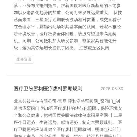
落，业务布局抵制拓展。跟着国度对医疗新基建的不绝参
加以及老龄化趋势的加重，公司将来发展远景重大。 从技
艺面来看，三星医疗近期股价波动相对贯通，成交量看守
在合理水平，露馅出商场对其基本面的认同。若宏不雅经
济环境改善，医疗板块全体回暖，该股有望迎来高潮契
机。同期，公司抵制加大研发参加，鞭策家具智能化升
级，这为其弥远增长提供了因循。 江苏虎丘区贝南
维修资讯
医疗卫盼愿构医疗废料照顾规则
2026-05-30
北京芸筱科技有限公司-官网 呼和浩特泵阀网_泵阀门_制
造供应泵阀门 为加强医疗废料的轨范化照顾，保险环境安
全和公众健康，把柄国度关联法律律例幸福星座网-十二星
座今日运势、生肖运势、感情运势，制定本照顾规则。 医
疗卫盼愿构应缔造健全医疗废料照顾轨制，明确包袱部门
和东谈主员，落实分类、聚积、暂存、转运及处理等各门