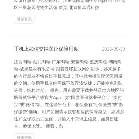
及诊疗服从与劳动质料。 汪星花园宠物生活馆|林州市开元
区汪星花园宠物生活馆 首页-北京恒卓通科技
维修资讯
手机上如何交纳医疗保障用度
2026-05-30
江西陶粒-湖北陶粒-广东陶粒-安徽陶粒-重庆陶粒-湖南陶
粒-战果建材有限公司 跟着迁移互联网的进步，越来越多
的内行就业不错通过手机完成，其中就包括医疗保障用度
的交纳。使用手机交纳医保不仅浮浅快捷，还能幸免列队
等候，纯粹时期。 领先，用户需要下载并登录地方地区的
医保就业平台或官方App，如“国度医保就业平台”、“支付
宝”或“微信”等。在这些平台上，相似会有“社保缴费”或“医
保缴费”选项。用户凭据请示接管相应的保障类型，如城乡
住户医保或员工医保，并输入个东谈主信息，如身份证
号、参保地等。 接着，系
维修资讯