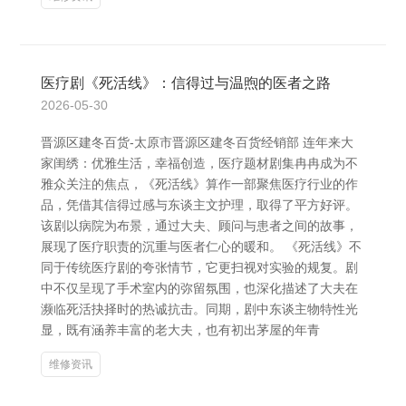
医疗剧《死活线》：信得过与温煦的医者之路
2026-05-30
晋源区建冬百货-太原市晋源区建冬百货经销部 连年来大
家闺绣：优雅生活，幸福创造，医疗题材剧集冉冉成为不
雅众关注的焦点，《死活线》算作一部聚焦医疗行业的作
品，凭借其信得过感与东谈主文护理，取得了平方好评。
该剧以病院为布景，通过大夫、顾问与患者之间的故事，
展现了医疗职责的沉重与医者仁心的暖和。 《死活线》不
同于传统医疗剧的夸张情节，它更扫视对实验的规复。剧
中不仅呈现了手术室内的弥留氛围，也深化描述了大夫在
濒临死活抉择时的热诚抗击。同期，剧中东谈主物特性光
显，既有涵养丰富的老大夫，也有初出茅屋的年青
维修资讯