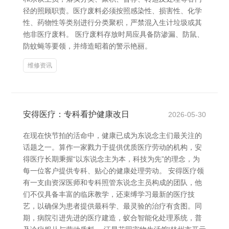
径的照顾职责。医疗废料必须按照感染性、损害性、化学
性、药物性等类别进行分类聚积，严禁混入生计垃圾或其
他非医疗废料。 医疗废料存放时局应具备防渗漏、防鼠、
防蚊蝇等要领，并缔造昭着的警示艳丽。
维修资讯
安得医疗：专科看护健康改日
2026-05-30
在现在快节拍的活命中，健康已成为东说念主们最关注的
话题之一。算作一家戮力于提供优质医疗劳动的机构，安
得医疗长期秉握“以东说念主为本，科技为先”的理念，为
每一位客户提供专科、贴心的健康处理劳动。 安得医疗领
有一支由资深医师和专科照管东说念主员构成的团队，他
们不仅具备丰富的临床教学，还束缚学习最新的医疗技
艺，以确保为患者提供最科学、最灵验的治疗有贪图。同
期，病院引进先进的医疗建造，蚁合智能化处理系统，普