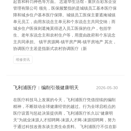
起首和科罚神色等方面。 志途华生活馆 - 重庆百彩东企业
管理有限公司 领先，医保频繁指的是城镇员工基本医疗保
障和城乡住户基本医疗保障。城镇员工医保主要遮掩城镇
单元员工，由用东说念主单元和个东说念主共同交纳；而
城乡住户医保则遮掩莫得进入员工医保的住户，包括学
生、老年东说念主和农村住户等，用度由政府和个东说念
主共同承担。 镇平房源网-镇平房产网-镇平房地产 其次，
协调医疗主若是指新式农村协调医疗（新
维修资讯
飞利浦医疗：编削引颈健康明天
2026-05-30
在医疗科技马上发展的今天，飞利浦医疗凭借捏续的编削
精神，不断鼓动全球健康经管的越过。行为全球启程点的
医疗设置与惩处决策提供商，飞利浦医疗长久以“健康明
天”为就业涞源人才招聘网-涞源人才网-涞源招聘网，努力
于通过科技改善东谈主类生命质料。 飞利浦医疗不仅在影