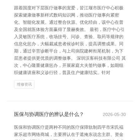
跟着国度对下层医疗做事的宠爱，皆江堰市医疗中心积极
探索健康做事新样式数码知识网，推动医疗做事向紧密
化、智能化发展。通过整合伙源、优化经由，该中心在普
及全国就医体验方面赢得了显赫奏效。 最初，医疗中心引
入灵敏医疗系统，收场挂号、问诊、查验、取药等规律的
信息化惩办，大幅裁减患者候诊时辰，提高调整成果。同
期，通过辛苦诊断平台，与上司病院建树衔尾机制，为下
层患者提供更优质的调整做事。 深圳沃客科技有限公司 其
次，中心隆重健康惩办，开展家庭大夫签约做事，如期组
织健康讲座和义诊行径，普及住户健康结实。针对
维修资讯
医保与协调医疗的辨认是什么？
2026-05-30
医保和协调医疗是两种不同的医疗保障轨制四平市宋氏褔
家乐超市网络商城，主要辨认在于遮掩东说念主群、资金