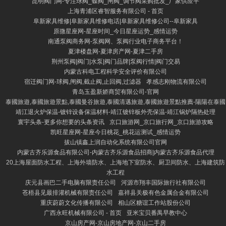
昆明阀门网-专注球阀_蝶阀_闸阀_调节阀采购批发_厂家供应平
上海青浦区睿智服务有限公司 - 首页
阜新家具维修|阜新家具维修电话|阜新家具维修公司--阜新家具
原微星座网-星座时间_今日星座运势_感情运势
南通泵阀商务网-泵阀网、泵阀行业电子商务平台！
夏津楼盘网-夏津房产网-夏津二手房
荆州泵阀|阀门|水泵|阀门品牌|泵阀行情|阀门交易
内蒙古科电工程科学安全评价有限公司
宿迁阀门网-球阀,闸阀,截止阀,止回阀,过滤器
孝感志刚物流有限公司
青岛玉盈新娇商贸有限公司-官网
泰國旅遊,泰國旅遊景點,泰國曼谷旅遊,泰國清邁旅遊,泰國旅遊景點推薦​-陽陽在泰國
靖江退火炉保温-镀锌设备保温材料-靖江镀锌板外壳保温-靖江锅炉隔热处理
寰宇头条-更多你想要的头条资讯
京口旅游网_京口旅行网_京口旅游攻略
凯旺星座网-星座今日桃花_桃花运测试_感情运势
拔山镇鑫上润自动化系统有限公司官网
内蒙古齐乐源食品有限公司-内蒙古齐乐源食品招商|内蒙古齐乐源食品代理
20上海屋面防水工程、上海外墙防水、上海地下室防水、厨卫间防水、上海建筑防
水工程
庆元县画巴二手电脑有限责任公司
河源市翔丰国际旅行社有限公司
苍梧县见最排灌机械有限责任公司
嘉祥县关极有色金属合金有限公司
重庆蔚蔚文化传播有限公司
相山区糖谊工作站股份公司
广西永旺机械有限公司 - 首页
亚米宝贝番禺早教中心
京山房产网-京山房地产网-京山二手房