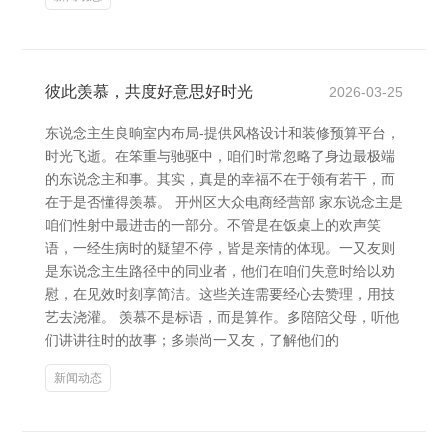
彼此羡慕，共度好意思好时光
2026-03-25
东说念主生良晌室内布局-提供风格设计和装修预算平台，
时光飞逝。在笨重与驰驱中，咱们时常忽略了身边最极端
的东说念主和事。其实，真是的幸福不在于领有若干，而
在于是否懂得羡慕。 开州区大众电商经营部 家东说念主是
咱们性射中最进击的一部分。不管是在饭桌上的欢声笑
语，一经生病时的疑望不停，皆是亲情的体现。一又友则
是东说念主生路径中的同业者，他们在咱们失意时给以劝
慰，在见效时刻享简洁。这些关连需要经心去赞理，用技
艺去浇灌。 羡慕不是标语，而是算作。多陪陪父母，听他
们讲讲往时的故事；多崇尚一又友，了解他们的
新闻动态