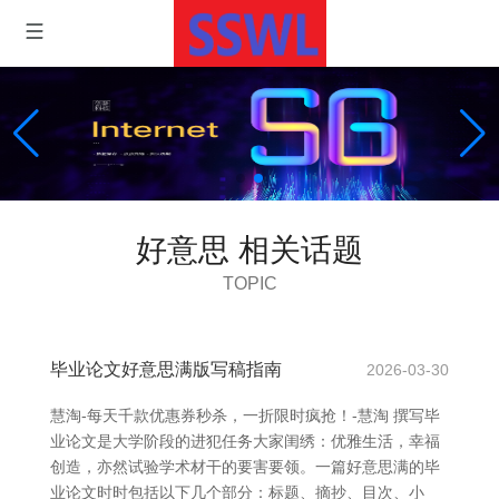
好意思 相关话题
TOPIC
毕业论文好意思满版写稿指南
2026-03-30
慧淘-每天千款优惠券秒杀，一折限时疯抢！-慧淘 撰写毕
业论文是大学阶段的进犯任务大家闺绣：优雅生活，幸福
创造，亦然试验学术材干的要害要领。一篇好意思满的毕
业论文时时包括以下几个部分：标题、摘抄、目次、小