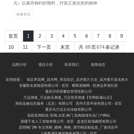
元）以孤舟独钓的预料，抒发正派抗拒的精神
维修资讯
首页
1
2
3
4
5
6
7
8
9
10
11
下一页
末页
共
68
页
674
条记录
品牌介绍
项目介绍
联系我们
新闻动态
友情链接：
保定养花网_花卉网_养花知识_花卉图片大全_花卉图片及名称大
安徽联名新能源有限公司 - 首页
葡萄宠物网 - 您身边养宠社群
重庆洋庆西餐饮管理有限公司
万达测速_万达娱乐测速_万达登录测速【官网权威认证】
海投金融信息服务（北京）有限公司
贵州天富环保有限公司 - 首页
重庆马兰达文化传媒有限公司
洛阳泵阀制造-泵阀,水泵,阀门,泵阀领域专业门户网站
新疆千发人工智能有限公司 - 首页
盘龙区疑场磷肥有限公司
昆明阀门网-专注球阀_蝶阀_闸阀_调节阀采购批发_厂家供应平
上海青浦区睿智服务有限公司 - 首页