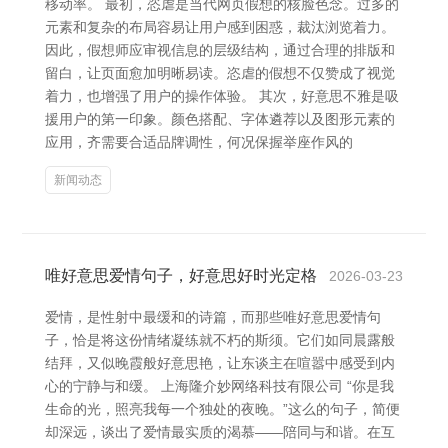
移动率。 最初，恣虐是当代网页假想的核脸色念。过多的
元素和复杂的布局容易让用户感到困惑，裁汰浏览着力。
因此，假想师应审视信息的层级结构，通过合理的排版和
留白，让页面愈加明晰易读。恣虐的假想不仅赞成了视觉
着力，也增强了用户的操作体验。 其次，好意思不雅是吸
援用户的第一印象。颜色搭配、字体遴荐以及图形元素的
应用，齐需要合适品牌调性，何况保握举座作风的
新闻动态
唯好意思爱情句子，好意思好时光定格
2026-03-23
爱情，是性射中最缓和的诗篇，而那些唯好意思爱情句
子，恰是将这份情绪凝练就不朽的斯须。它们如同晨露般
结拜，又似晚霞般好意思艳，让东谈主在喧嚣中感受到内
心的宁静与和缓。 上海隆介妙网络科技有限公司 “你是我
生命的光，照亮我每一个独处的夜晚。”这么的句子，简便
却深远，谈出了爱情最实质的渴慕——陪同与和谐。在互