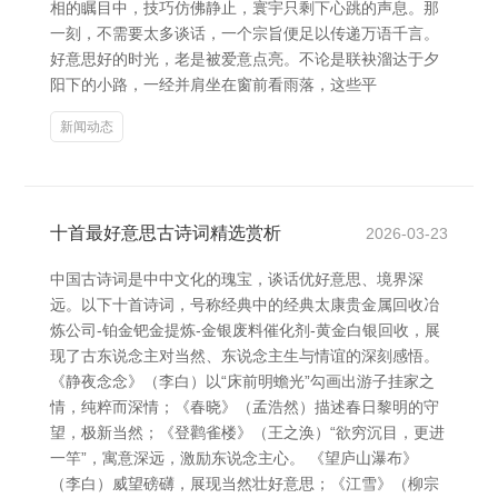
相的瞩目中，技巧仿佛静止，寰宇只剩下心跳的声息。那
一刻，不需要太多谈话，一个宗旨便足以传递万语千言。
好意思好的时光，老是被爱意点亮。不论是联袂溜达于夕
阳下的小路，一经并肩坐在窗前看雨落，这些平
新闻动态
十首最好意思古诗词精选赏析
2026-03-23
中国古诗词是中中文化的瑰宝，谈话优好意思、境界深
远。以下十首诗词，号称经典中的经典太康贵金属回收冶
炼公司-铂金钯金提炼-金银废料催化剂-黄金白银回收，展
现了古东说念主对当然、东说念主生与情谊的深刻感悟。
《静夜念念》（李白）以“床前明蟾光”勾画出游子挂家之
情，纯粹而深情；《春晓》（孟浩然）描述春日黎明的守
望，极新当然；《登鹳雀楼》（王之涣）“欲穷沉目，更进
一竿”，寓意深远，激励东说念主心。 《望庐山瀑布》
（李白）威望磅礴，展现当然壮好意思；《江雪》（柳宗