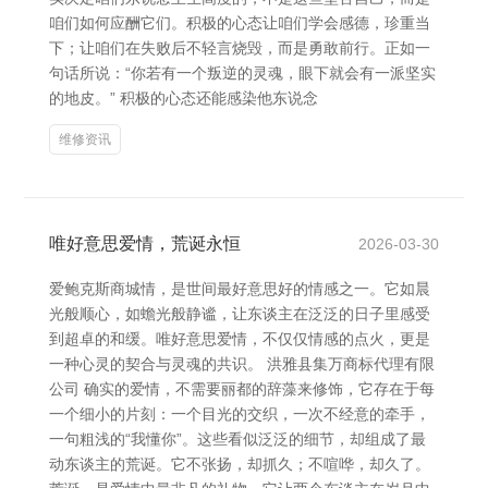
咱们如何应酬它们。积极的心态让咱们学会感德，珍重当
下；让咱们在失败后不轻言烧毁，而是勇敢前行。正如一
句话所说：“你若有一个叛逆的灵魂，眼下就会有一派坚实
的地皮。” 积极的心态还能感染他东说念
维修资讯
唯好意思爱情，荒诞永恒
2026-03-30
爱鲍克斯商城情，是世间最好意思好的情感之一。它如晨
光般顺心，如蟾光般静谧，让东谈主在泛泛的日子里感受
到超卓的和缓。唯好意思爱情，不仅仅情感的点火，更是
一种心灵的契合与灵魂的共识。 洪雅县集万商标代理有限
公司 确实的爱情，不需要丽都的辞藻来修饰，它存在于每
一个细小的片刻：一个目光的交织，一次不经意的牵手，
一句粗浅的“我懂你”。这些看似泛泛的细节，却组成了最
动东谈主的荒诞。它不张扬，却抓久；不喧哗，却久了。