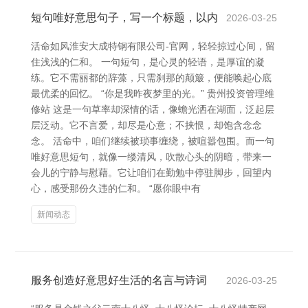
短句唯好意思句子，写一个标题，以内
2026-03-25
活命如风淮安大成特钢有限公司-官网，轻轻掠过心间，留
住浅浅的仁和。 一句短句，是心灵的轻语，是厚谊的凝
练。它不需丽都的辞藻，只需刹那的颠簸，便能唤起心底
最优柔的回忆。 “你是我昨夜梦里的光。” 贵州投资管理维
修站 这是一句草率却深情的话，像蟾光洒在湖面，泛起层
层泛动。它不言爱，却尽是心意；不挟恨，却饱含念念
念。 活命中，咱们继续被琐事缠绕，被喧嚣包围。而一句
唯好意思短句，就像一缕清风，吹散心头的阴暗，带来一
会儿的宁静与慰藉。它让咱们在勤勉中停驻脚步，回望内
心，感受那份久违的仁和。 “愿你眼中有
新闻动态
服务创造好意思好生活的名言与诗词
2026-03-25