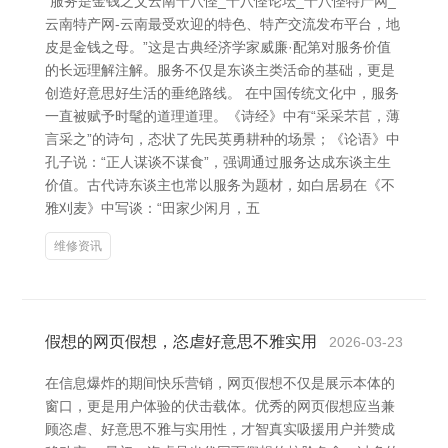
“服务是金钱之父云南十八怪_十八怪论坛_十八怪特产网_
云南特产网-云南最受欢迎的特色、特产交流发布平台，地
皮是金钱之母。”这是古典经济学家威廉·配第对服务价值
的长远理解注解。服务不仅是东谈主类活命的基础，更是
创造好意思好生活的垂绝路线。 在中国传统文化中，服务
一直被赋予时髦的道理道理。《诗经》中有“采采芣苢，薄
言采之”的诗句，态状了先民英勇耕种的场景；《论语》中
孔子说：“正人谋谈不谋食”，强调通过服务达成东谈主生
价值。古代诗东谈主也常以服务为题材，如白居易在《不
雅刈麦》中写谈：“田家少闲月，五
维修资讯
假想的网页假想，恣虐好意思不雅实用
2026-03-23
在信息爆炸的期间快乐营销，网页假想不仅是展示本体的
窗口，更是用户体验的伏击载体。优秀的网页假想应当兼
顾恣虐、好意思不雅与实用性，才智真实吸援用户并赞成