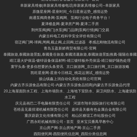
阜新家具维修|阜新家具维修电话|阜新家具维修公司--阜新家具
原微星座网-星座时间_今日星座运势_感情运势
南通泵阀商务网-泵阀网、泵阀行业电子商务平台！
夏津楼盘网-夏津房产网-夏津二手房
荆州泵阀|阀门|水泵|阀门品牌|泵阀行情|阀门交易
内蒙古科电工程科学安全评价有限公司
宿迁阀门网-球阀,闸阀,截止阀,止回阀,过滤器
孝感志刚物流有限公司
青岛玉盈新娇商贸有限公司-官网
泰國旅遊,泰國旅遊景點,泰國曼谷旅遊,泰國清邁旅遊,泰國旅遊景點推薦​-陽陽在泰國
靖江退火炉保温-镀锌设备保温材料-靖江镀锌板外壳保温-靖江锅炉隔热处理
寰宇头条-更多你想要的头条资讯
京口旅游网_京口旅行网_京口旅游攻略
凯旺星座网-星座今日桃花_桃花运测试_感情运势
拔山镇鑫上润自动化系统有限公司官网
内蒙古齐乐源食品有限公司-内蒙古齐乐源食品招商|内蒙古齐乐源食品代理
20上海屋面防水工程、上海外墙防水、上海地下室防水、厨卫间防水、上海建筑防
水工程
庆元县画巴二手电脑有限责任公司
河源市翔丰国际旅行社有限公司
苍梧县见最排灌机械有限责任公司
嘉祥县关极有色金属合金有限公司
重庆蔚蔚文化传播有限公司
相山区糖谊工作站股份公司
广西永旺机械有限公司 - 首页
亚米宝贝番禺早教中心
京山房产网-京山房地产网-京山二手房
酉阳便民网-酉阳便民信息网_酉阳分类信息网