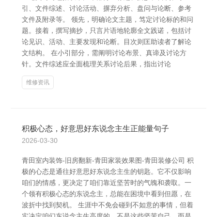
引、文件综述、讨论活动、摒弃分析、盘问与论断、参考
文件及附录等。 领先，明确论文主题，笃定讨论标的和问
题。接着，撰写摘抄，只言片语地轮廓全文践诺，包括讨
论见识、活动、主要发现和论断。目次则匡助读者了解论
文结构。 在小引部分，需阐明讨论布景、真谛及讨论方
针。文件综述应全面梳理关系讨论后果，指出讨论
维修资讯
积极心态，好意思好东说念主生正能量句子
2026-03-30
青田室内装饰-旧房翻新-青田家装效果图-青田装修公司 积
极的心态是通往好意思好东说念主生的钥匙。它不仅影响
咱们的情感，更决定了咱们靠近坚苦时的气魄和袭取。一
个领有积极心态的东说念主，总能在困境中看到但愿，在
波折中找到契机。 生涯中不免会碰到不如意的事情，但着
实决定咱们东说念主生高度的，不是这些坚苦自己，而是